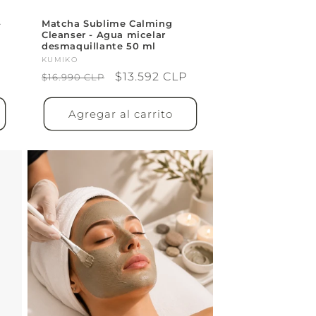
–
Matcha Sublime Calming
Cleanser - Agua micelar
desmaquillante 50 ml
Proveedor:
KUMIKO
Precio
Precio
$13.592 CLP
$16.990 CLP
habitual
de
oferta
Agregar al carrito