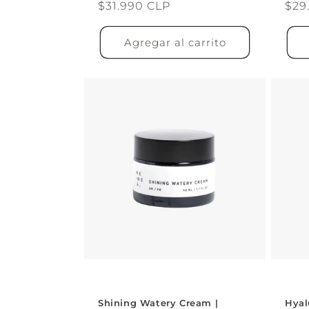
Precio
$31.990 CLP
Pre
$29
habitual
hab
Agregar al carrito
Shining Watery Cream |
Hyal