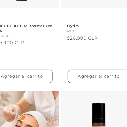
CUBE AGE-R Booster Pro
Hydra
ro
Proveedor:
ASIA
veedor:
CUBE
Precio
$26.990 CLP
cio
9.900 CLP
habitual
itual
Agregar al carrito
Agregar al carrito