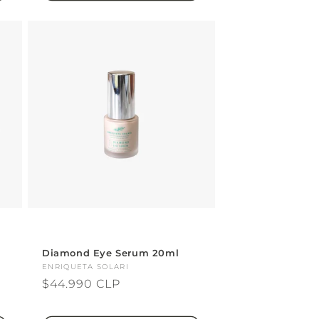
Diamond Eye Serum 20ml
Proveedor:
ENRIQUETA SOLARI
Precio
$44.990 CLP
habitual