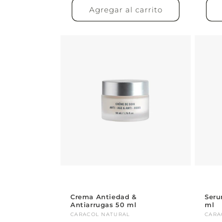
Agregar al carrito
Crema Antiedad &
Seru
Antiarrugas 50 ml
ml
Proveedor:
CARACOL NATURAL
Pro
CARA