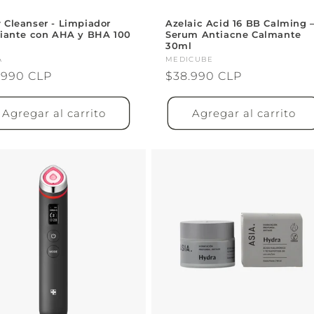
 Cleanser - Limpiador
Azelaic Acid 16 BB Calming 
liante con AHA y BHA 100
Serum Antiacne Calmante
30ml
veedor:
A
Proveedor:
MEDICUBE
cio
.990 CLP
Precio
$38.990 CLP
itual
habitual
Agregar al carrito
Agregar al carrito