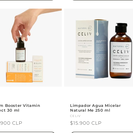
m Booster Vitamin
Limpador Agua Micelar
ect 30 ml
Natural Me 250 ml
veedor:
V
Proveedor:
CELIV
cio
.900 CLP
Precio
$15.900 CLP
itual
habitual