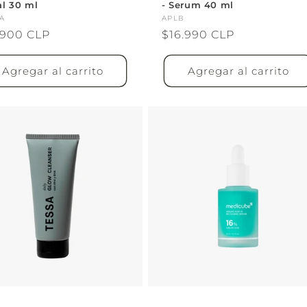
al 30 ml
- Serum 40 ml
veedor:
A
Proveedor:
APLB
cio
.900 CLP
Precio
$16.990 CLP
itual
habitual
Agregar al carrito
Agregar al carrito