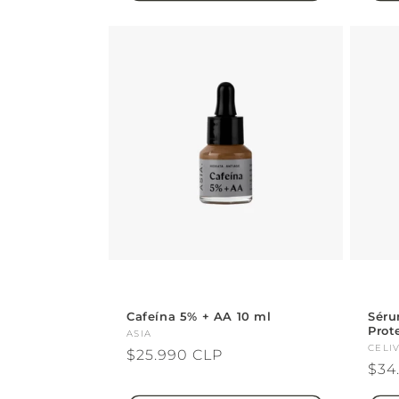
Cafeína 5% + AA 10 ml
Séru
Prot
Proveedor:
ASIA
Pro
CELI
Precio
$25.990 CLP
Pre
$34
habitual
hab