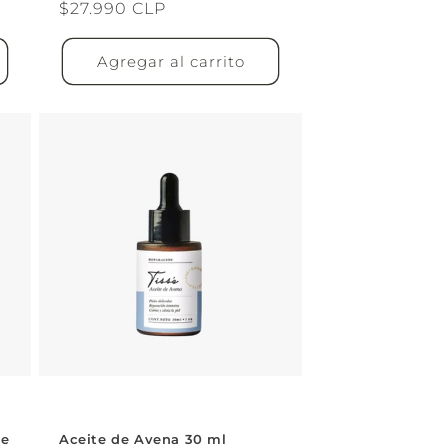
Precio
$27.990 CLP
habitual
Agregar al carrito
le
Aceite de Avena 30 ml