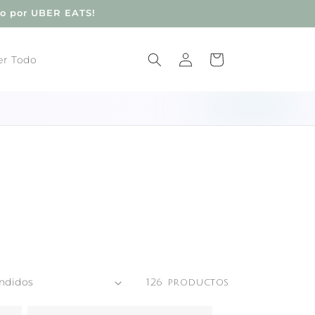
do por UBER EATS!
Iniciar
Carrito
er Todo
sesión
126 productos