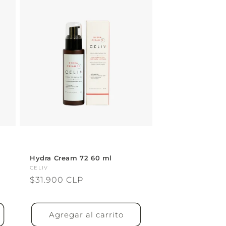
Hydra Cream 72 60 ml
Proveedor:
CELIV
Precio
$31.900 CLP
habitual
Agregar al carrito