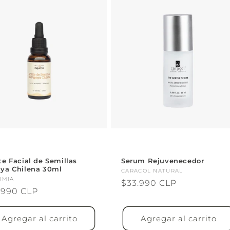
te Facial de Semillas
Serum Rejuvenecedor
ya Chilena 30ml
Proveedor:
CARACOL NATURAL
veedor:
IMIA
Precio
$33.990 CLP
cio
.990 CLP
habitual
itual
Agregar al carrito
Agregar al carrito