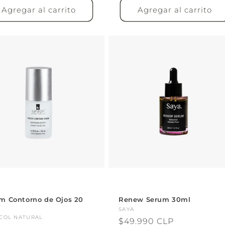
Agregar al carrito
Agregar al carrito
m Contorno de Ojos 20
Renew Serum 30ml
Proveedor:
SAYA
veedor:
COL NATURAL
Precio
$49.990 CLP