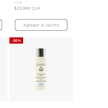
Proveedor:
TISSÉ
Precio
$23.990 CLP
habitual
Agregar al carrito
20%
20%