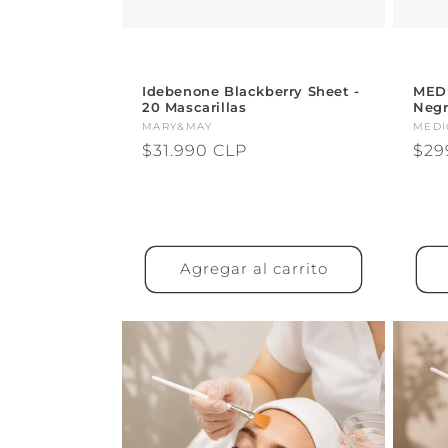
Idebenone Blackberry Sheet -
MEDI
20 Mascarillas
Neg
Proveedor:
MARY&MAY
Pro
MEDI
Precio
$31.990 CLP
Pre
$29
habitual
hab
Agregar al carrito