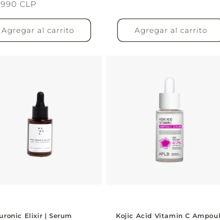
cio
.990 CLP
habitual
itual
Agregar al carrito
Agregar al carrito
uronic Elixir | Serum
Kojic Acid Vitamin C Ampou