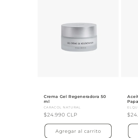
Crema Gel Regeneradora 50
Acei
ml
Papa
Proveedor:
CARACOL NATURAL
Pro
ELQU
Precio
$24.990 CLP
Pre
$24
habitual
hab
Agregar al carrito