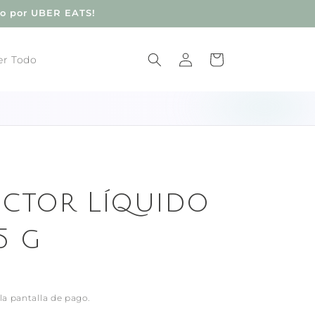
do por UBER EATS!
Iniciar
Carrito
er Todo
sesión
ector Líquido
5 g
la pantalla de pago.