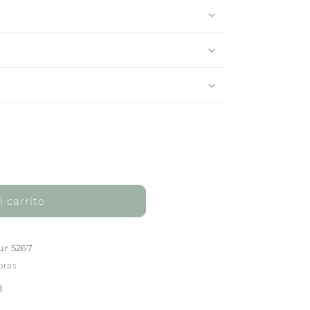
 carrito
ur 5267
oras
a