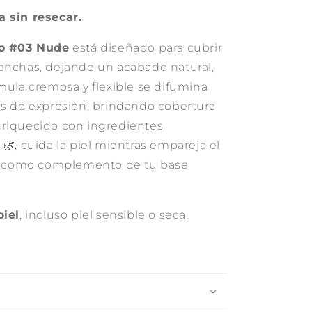
a sin resecar.
do #03 Nude
está diseñado para cubrir
anchas, dejando un acabado natural,
rmula cremosa y flexible se difumina
as de expresión, brindando cobertura
nriquecido con ingredientes
 🌿, cuida la piel mientras empareja el
o o como complemento de tu base
piel
, incluso piel sensible o seca.