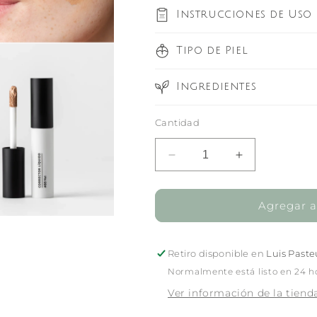
Instrucciones de Uso
Tipo de Piel
Ingredientes
Cantidad
Reducir
Aumentar
cantidad
cantidad
para
para
Asia
Asia
Agregar al
Corrector
Corrector
Líquido
Líquido
#03
#03
Retiro disponible en
Luis Paste
Nut
Nut
Normalmente está listo en 24 h
4,5
4,5
Ver información de la tiend
g
g