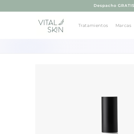
Ir
Despacho GRATIS 
directamente
al contenido
Tratamientos
Marcas
Ir
directamente
a la
información
del producto