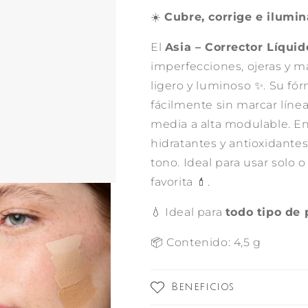
☀️
Cubre, corrige e ilumin
El
Asia – Corrector Líqui
imperfecciones, ojeras y m
ligero y luminoso ✨. Su fó
fácilmente sin marcar líne
media a alta modulable. E
hidratantes y antioxidantes
tono. Ideal para usar sol
favorita 💄.
💧 Ideal para
todo tipo de 
📦 Contenido: 4,5 g
Beneficios