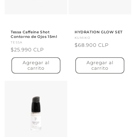
Tessa Caffeine Shot
HYDRATION GLOW SET
Contorno de Ojos 15ml
Proveedor:
KUMIKO
Proveedor:
TESSA
Precio
$68.900 CLP
Precio
$25.990 CLP
habitual
habitual
Agregar al
Agregar al
carrito
carrito