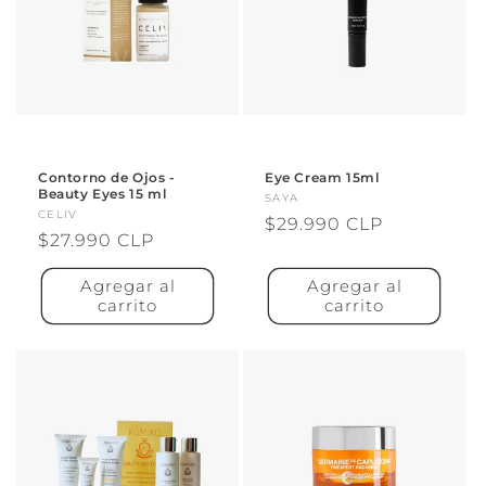
Contorno de Ojos -
Eye Cream 15ml
Beauty Eyes 15 ml
Proveedor:
SAYA
Proveedor:
CELIV
Precio
$29.990 CLP
Precio
$27.990 CLP
habitual
habitual
Agregar al
Agregar al
carrito
carrito