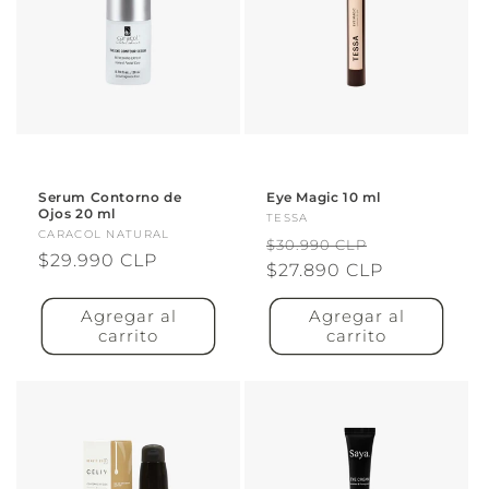
Serum Contorno de
Eye Magic 10 ml
Ojos 20 ml
Proveedor:
TESSA
Proveedor:
CARACOL NATURAL
Precio
Precio
$30.990 CLP
Precio
$29.990 CLP
habitual
$27.890 CLP
de
habitual
oferta
Agregar al
Agregar al
carrito
carrito