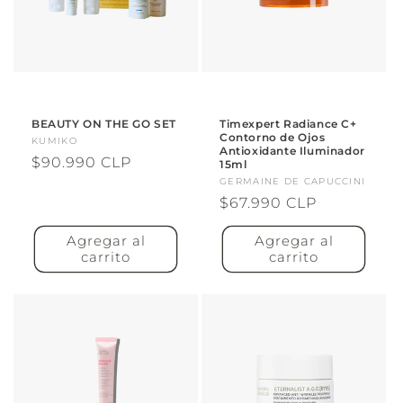
BEAUTY ON THE GO SET
Timexpert Radiance C+
Contorno de Ojos
Proveedor:
KUMIKO
Antioxidante Iluminador
Precio
$90.990 CLP
15ml
habitual
Proveedor:
GERMAINE DE CAPUCCINI
Precio
$67.990 CLP
habitual
Agregar al
Agregar al
carrito
carrito