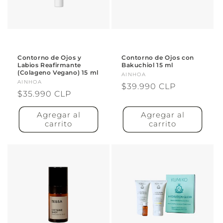
Contorno de Ojos y
Contorno de Ojos con
Labios Reafirmante
Bakuchiol 15 ml
(Colageno Vegano) 15 ml
Proveedor:
AINHOA
Proveedor:
AINHOA
Precio
$39.990 CLP
Precio
$35.990 CLP
habitual
habitual
Agregar al
Agregar al
carrito
carrito