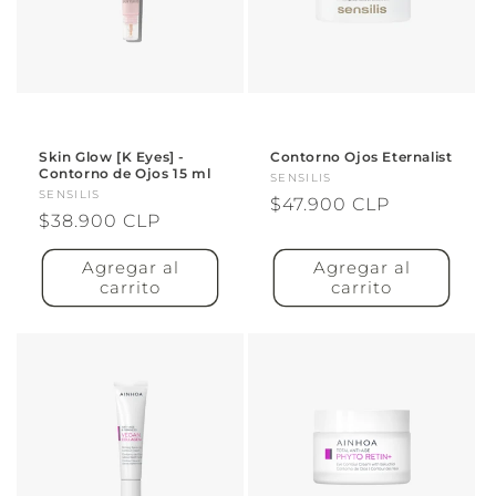
Skin Glow [K Eyes] -
Contorno Ojos Eternalist
Contorno de Ojos 15 ml
Proveedor:
SENSILIS
Proveedor:
SENSILIS
Precio
$47.900 CLP
Precio
$38.900 CLP
habitual
habitual
Agregar al
Agregar al
carrito
carrito