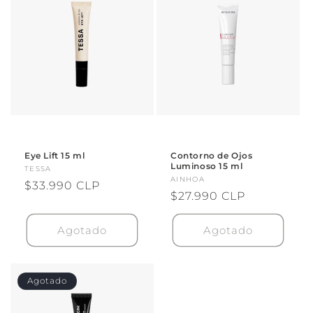
Eye Lift 15 ml
Contorno de Ojos
Luminoso 15 ml
Proveedor:
TESSA
Proveedor:
AINHOA
Precio
$33.990 CLP
Precio
$27.990 CLP
habitual
habitual
Agotado
Agotado
Agotado