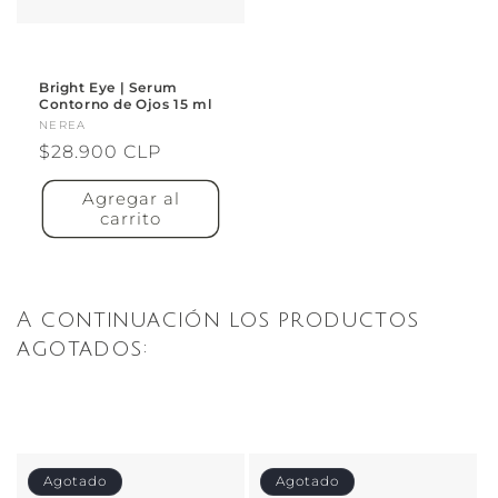
Bright Eye | Serum
Contorno de Ojos 15 ml
Proveedor:
NEREA
Precio
$28.900 CLP
habitual
Agregar al
carrito
A continuación los productos
agotados:
Agotado
Agotado