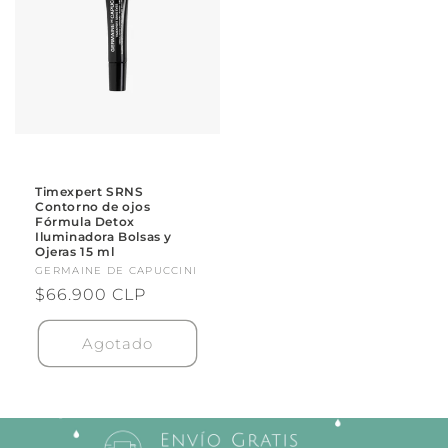
Timexpert SRNS
Contorno de ojos
Fórmula Detox
Iluminadora Bolsas y
Ojeras 15 ml
Proveedor:
GERMAINE DE CAPUCCINI
Precio
$66.900 CLP
habitual
Agotado