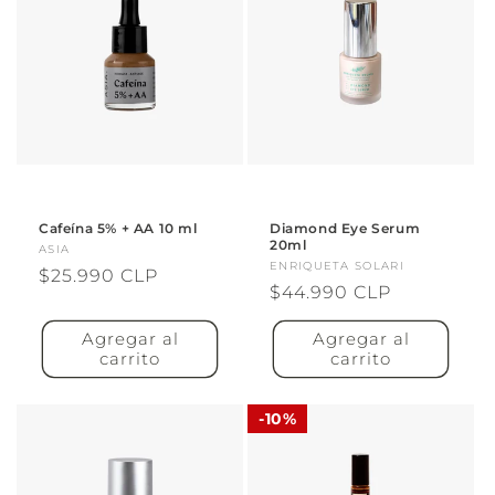
Cafeína 5% + AA 10 ml
Diamond Eye Serum
20ml
Proveedor:
ASIA
Proveedor:
ENRIQUETA SOLARI
Precio
$25.990 CLP
Precio
$44.990 CLP
habitual
habitual
Agregar al
Agregar al
carrito
carrito
10%
10%