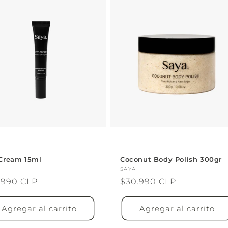
Cream 15ml
Coconut Body Polish 300gr
veedor:
Proveedor:
SAYA
cio
.990 CLP
Precio
$30.990 CLP
itual
habitual
Agregar al carrito
Agregar al carrito