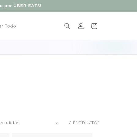
do por UBER EATS!
Iniciar
Carrito
er Todo
sesión
7 productos