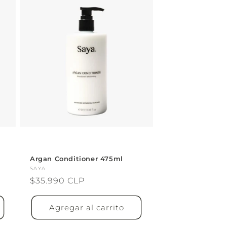
Argan Conditioner 475ml
Proveedor:
SAYA
Precio
$35.990 CLP
habitual
Agregar al carrito