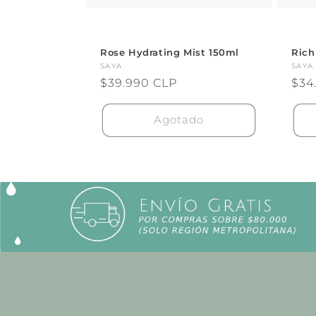
Rose Hydrating Mist 150ml
Rich
Proveedor:
SAYA
Pro
SAYA
Precio
$39.990 CLP
Pre
$34
habitual
hab
Agotado