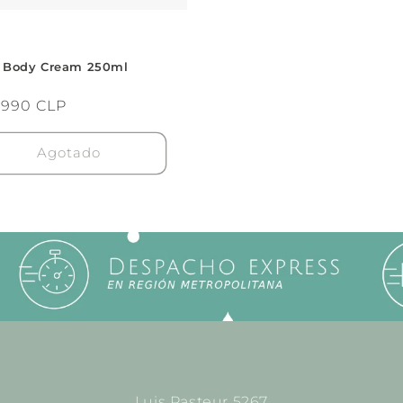
 Body Cream 250ml
veedor:
cio
.990 CLP
itual
Agotado
Luis Pasteur 5267