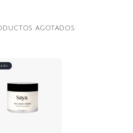
oductos agotados:
tado