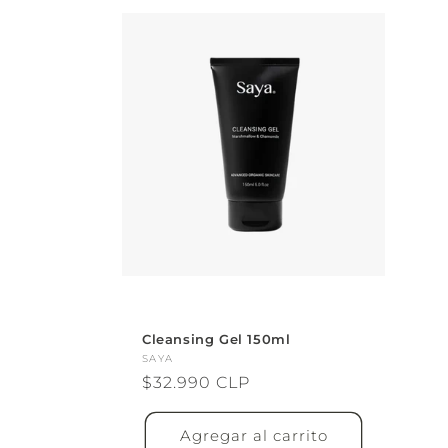
Cleansing Gel 150ml
Proveedor:
SAYA
Precio
$32.990 CLP
habitual
Agregar al carrito