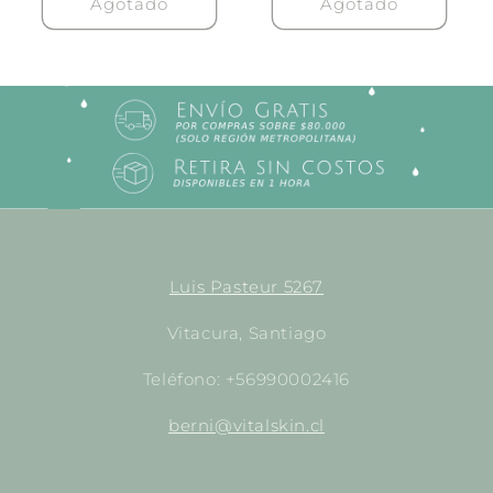
Agotado
Agotado
Luis Pasteur 5267
Vitacura, Santiago
Teléfono: +56990002416
berni@vitalskin.cl