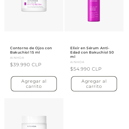
Contorno de Ojos con
Elixir en Sérum Anti-
Bakuchiol 15 ml
Edad con Bakuchiol 50
ml
Proveedor:
AINHOA
Proveedor:
AINHOA
Precio
$39.990 CLP
Precio
$54.990 CLP
habitual
habitual
Agregar al
Agregar al
carrito
carrito