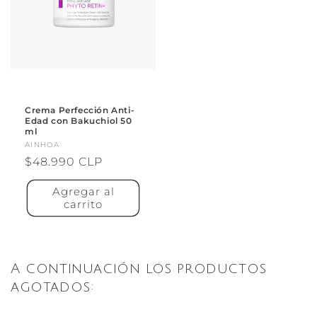
Crema Perfección Anti-
Edad con Bakuchiol 50
ml
Proveedor:
AINHOA
Precio
$48.990 CLP
habitual
Agregar al
carrito
A continuación los productos
agotados: