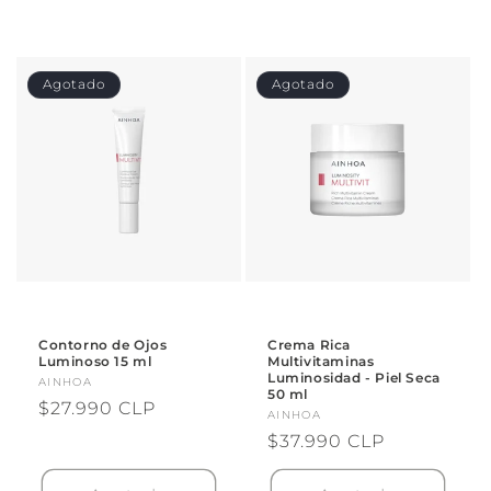
Agotado
Agotado
Contorno de Ojos
Crema Rica
Luminoso 15 ml
Multivitaminas
Luminosidad - Piel Seca
Proveedor:
AINHOA
50 ml
Precio
$27.990 CLP
Proveedor:
AINHOA
habitual
Precio
$37.990 CLP
habitual