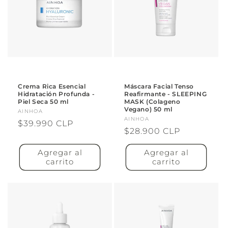
Crema Rica Esencial
Máscara Facial Tenso
Hidratación Profunda -
Reafirmante - SLEEPING
Piel Seca 50 ml
MASK (Colageno
Vegano) 50 ml
Proveedor:
AINHOA
Proveedor:
AINHOA
Precio
$39.990 CLP
Precio
$28.900 CLP
habitual
habitual
Agregar al
Agregar al
carrito
carrito