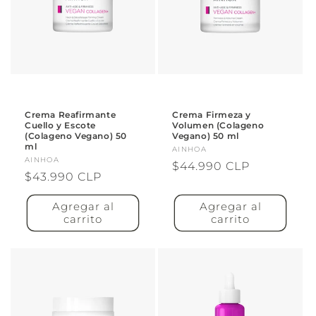
Crema Reafirmante
Crema Firmeza y
Cuello y Escote
Volumen (Colageno
(Colageno Vegano) 50
Vegano) 50 ml
ml
Proveedor:
AINHOA
Proveedor:
AINHOA
Precio
$44.990 CLP
Precio
$43.990 CLP
habitual
habitual
Agregar al
Agregar al
carrito
carrito