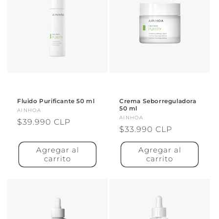
Fluido Purificante 50 ml
Crema Seborreguladora
50 ml
Proveedor:
AINHOA
Proveedor:
AINHOA
Precio
$39.990 CLP
Precio
$33.990 CLP
habitual
habitual
Agregar al
Agregar al
carrito
carrito