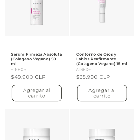
Sérum Firmeza Absoluta
Contorno de Ojos y
(Colageno Vegano) 50
Labios Reafirmante
ml
(Colageno Vegano) 15 ml
Proveedor:
AINHOA
Proveedor:
AINHOA
Precio
$49.900 CLP
Precio
$35.990 CLP
habitual
habitual
Agregar al
Agregar al
carrito
carrito