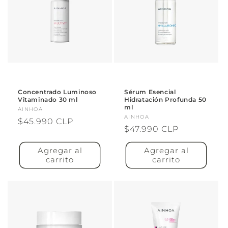
Concentrado Luminoso
Sérum Esencial
Vitaminado 30 ml
Hidratación Profunda 50
ml
Proveedor:
AINHOA
Proveedor:
AINHOA
Precio
$45.990 CLP
Precio
$47.990 CLP
habitual
habitual
Agregar al
Agregar al
carrito
carrito