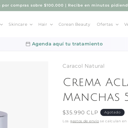
por compras sobre $100.000 | Recibe en minutos pidien
Skincare
Hair
Corean Beauty
Ofertas
V
Agenda aquí tu tratamiento
Caracol Natural
Crema Acl
Manchas 
Precio
$35.990 CLP
Agotado
habitual
Los
gastos de envío
se calculan en 