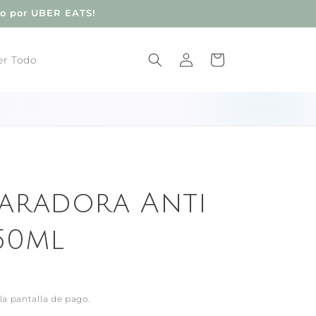
do por UBER EATS!
Iniciar
Carrito
er Todo
sesión
aradora Anti
50ml
la pantalla de pago.