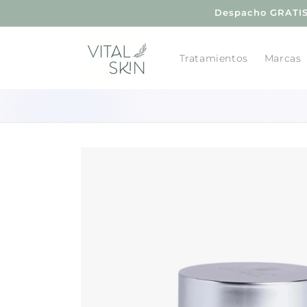
Ir
Despacho GRATIS 
directamente
al contenido
Tratamientos
Marcas
Ir
directamente
a la
información
del producto