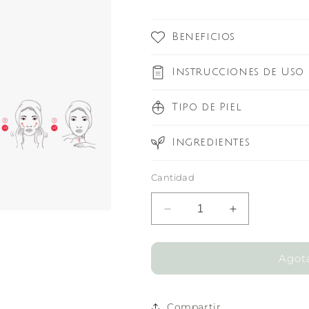
Beneficios
Instrucciones de Uso
Tipo de Piel
Ingredientes
Cantidad
Reducir
Aumentar
cantidad
cantidad
para
para
Crema
Crema
Agot
Aclaradora
Aclaradora
Anti
Anti
Manchas
Manchas
Compartir