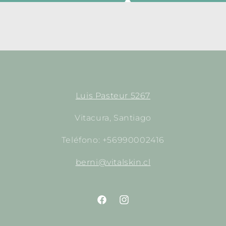
Luis Pasteur 5267
Vitacura, Santiago
Teléfono: +56990002416
berni@vitalskin.cl
https://www.facebook.com/empori
http://instagram.com/empor