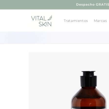
Ir
Despacho GRATIS 
directamente
al contenido
Tratamientos
Marcas
Ir
directamente
a la
información
del producto