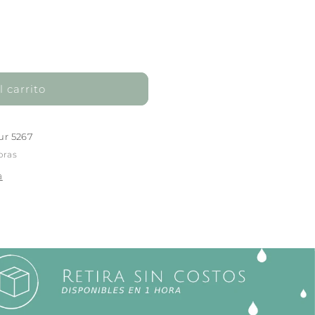
 carrito
ur 5267
oras
a