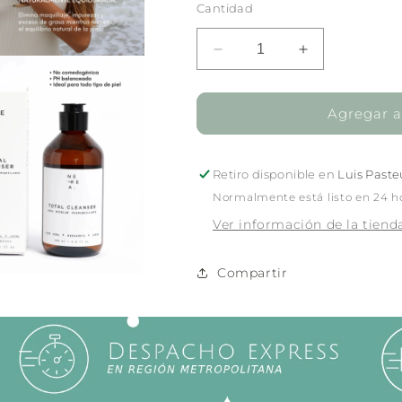
Cantidad
Reducir
Aumentar
cantidad
cantidad
para
para
Total
Total
Agregar al
Cleanser
Cleanser
|
|
Agua
Agua
Retiro disponible en
Luis Paste
Micelar
Micelar
Normalmente está listo en 24 h
240
240
Ver información de la tiend
ml
ml
Compartir