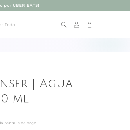
do por UBER EATS!
Iniciar
Carrito
er Todo
sesión
nser | Agua
40 ml
la pantalla de pago.