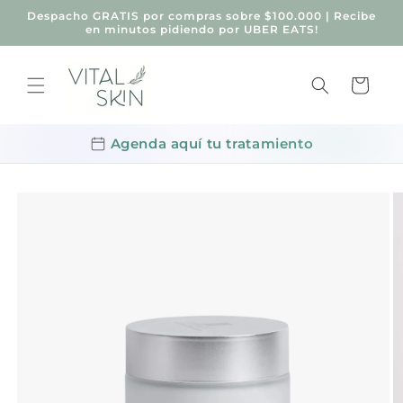
Ir
Despacho GRATIS por compras sobre $100.000 | Recibe
directamente
en minutos pidiendo por UBER EATS!
al contenido
Carrito
Agenda aquí tu tratamiento
Ir
directamente
a la
información
del producto