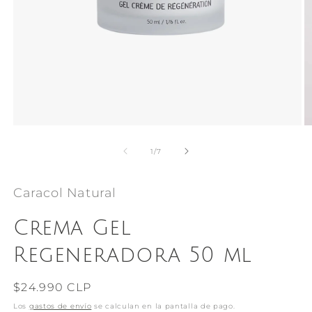
Abrir
Ab
elemento
e
multimedia
m
de
1
/
7
1
2
en
e
una
u
Caracol Natural
ventana
v
modal
m
Crema Gel
Regeneradora 50 ml
Precio
$24.990 CLP
habitual
Los
gastos de envío
se calculan en la pantalla de pago.