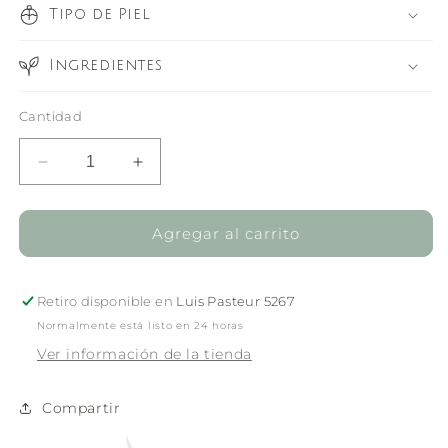
Tipo de Piel
Ingredientes
Cantidad
Reducir
Aumentar
cantidad
cantidad
para
para
Crema
Crema
Agregar al carrito
Gel
Gel
Regeneradora
Regeneradora
50
50
Retiro disponible en
Luis Pasteur 5267
ml
ml
Normalmente está listo en 24 horas
Ver información de la tienda
Compartir