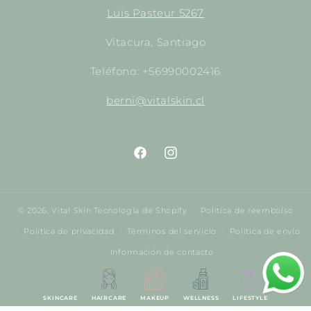
Luis Pasteur 5267
Vitacura, Santiago
Teléfono: +56990002416
berni@vitalskin.cl
https://www.facebook.com/empori
http://instagram.com/empor
© 2026,
Vital Skin
Tecnología de Shopify
Política de reembolso
Política de privacidad
Términos del servicio
Política de envío
Información de contacto
SKINCARE
HAIRCARE
MAKEUP
WELLNESS
LIFESTYLE