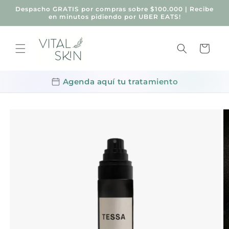
Ir
Despacho GRATIS por compras sobre $100.000 | Recibe
directamente
en minutos pidiendo por UBER EATS!
al contenido
Carrito
Agenda aquí tu tratamiento
Ir
directamente
a la
información
del producto