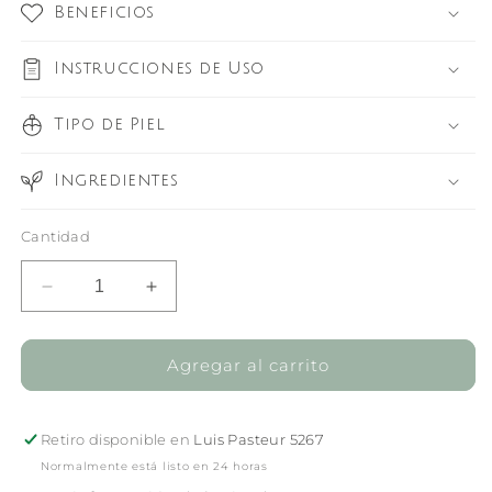
Beneficios
Instrucciones de Uso
Tipo de Piel
Ingredientes
Cantidad
Reducir
Aumentar
cantidad
cantidad
para
para
Vitamin
Vitamin
Agregar al carrito
C
C
Mist
Mist
100
100
Retiro disponible en
Luis Pasteur 5267
ml
ml
Normalmente está listo en 24 horas