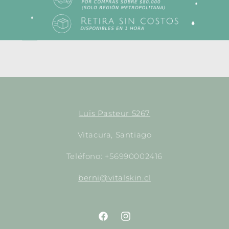
Luis Pasteur 5267
Vitacura, Santiago
Teléfono: +56990002416
berni@vitalskin.cl
https://www.facebook.com/empori
http://instagram.com/empor