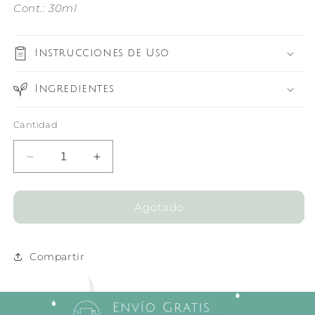
Cont
.: 30ml
Instrucciones de Uso
Ingredientes
Cantidad
Reducir
Aumentar
cantidad
cantidad
para
para
Sensitive
Sensitive
Agotado
Control
Control
Cream
Cream
Compartir