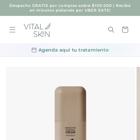
Ir
Despacho GRATIS por compras sobre $100.000 | Recibe
directamente
en minutos pidiendo por UBER EATS!
al contenido
Carrito
Agenda aquí tu tratamiento
Ir
directamente
a la
información
del producto