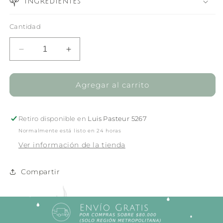
Ingredientes
Cantidad
Reducir
Aumentar
cantidad
cantidad
para
para
Scalp
Scalp
Agregar al carrito
Conditioner
Conditioner
-
-
325ml
325ml
Retiro disponible en
Luis Pasteur 5267
Normalmente está listo en 24 horas
Ver información de la tienda
Compartir