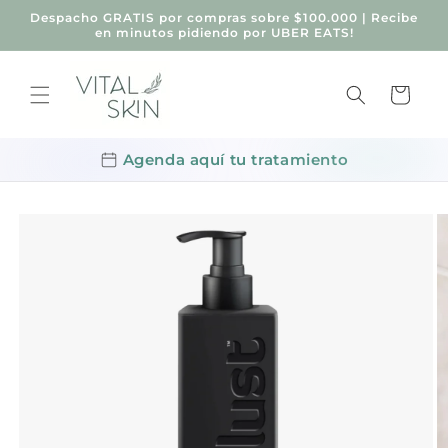
Ir
Despacho GRATIS por compras sobre $100.000 | Recibe
directamente
en minutos pidiendo por UBER EATS!
al contenido
Carrito
Agenda aquí tu tratamiento
Ir
directamente
a la
información
del producto