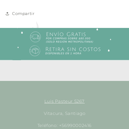
494
494
Compartir
Luis Pasteur 5267
Vitacura, Santiago
Teléfono: +56990002416