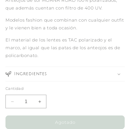
Anteojos de sol MOANA ROAD
100% polarizados,
que además cuentan con filtro de 400 UV.
Modelos fashion que combinan con cualquier outfit
y le vienen bien a toda ocasión.
El material de los lentes es TAC polarizado y el
marco, al igual que las patas de los anteojos es de
policarbonato.
Ingredientes
Cantidad
Reducir
Aumentar
cantidad
cantidad
para
para
Ladies
Ladies
Agotado
Fashion
Fashion