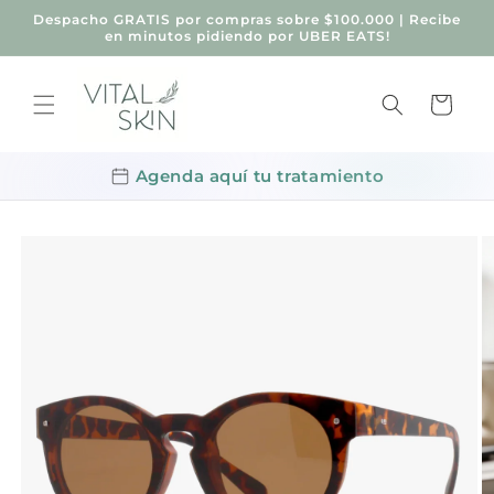
Ir
Despacho GRATIS por compras sobre $100.000 | Recibe
directamente
en minutos pidiendo por UBER EATS!
al contenido
Carrito
Agenda aquí tu tratamiento
Ir
directamente
a la
información
del producto