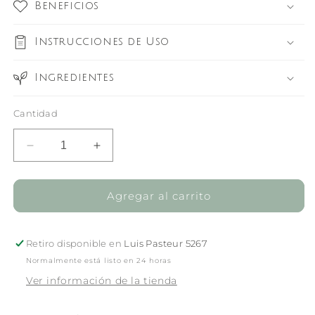
Beneficios
Instrucciones de Uso
Ingredientes
Cantidad
Reducir
Aumentar
cantidad
cantidad
para
para
Lust
Lust
Agregar al carrito
Hydrate
Hydrate
Shampoo
Shampoo
-
-
Retiro disponible en
Luis Pasteur 5267
325ml
325ml
Normalmente está listo en 24 horas
Ver información de la tienda