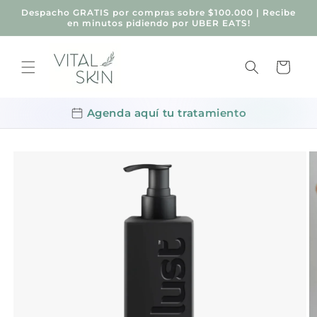
Ir
Despacho GRATIS por compras sobre $100.000 | Recibe
directamente
en minutos pidiendo por UBER EATS!
al contenido
Carrito
Agenda aquí tu tratamiento
Ir
directamente
a la
información
del producto