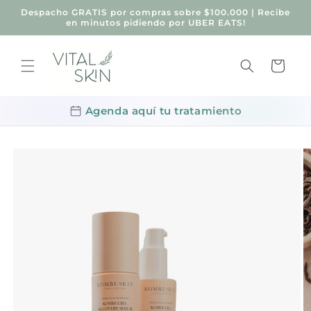
Ir
Despacho GRATIS por compras sobre $100.000 | Recibe
directamente
en minutos pidiendo por UBER EATS!
al contenido
Carrito
Agenda aquí tu tratamiento
Ir
directamente
a la
información
del producto