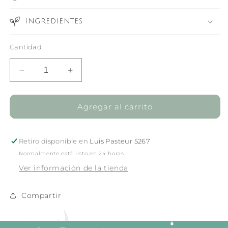
Ingredientes
Cantidad
Reducir
Aumentar
cantidad
cantidad
para
para
Kombucha
Kombucha
Agregar al carrito
Recovery
Recovery
Serum
Serum
30ml
30ml
Retiro disponible en
Luis Pasteur 5267
Normalmente está listo en 24 horas
Ver información de la tienda
Compartir