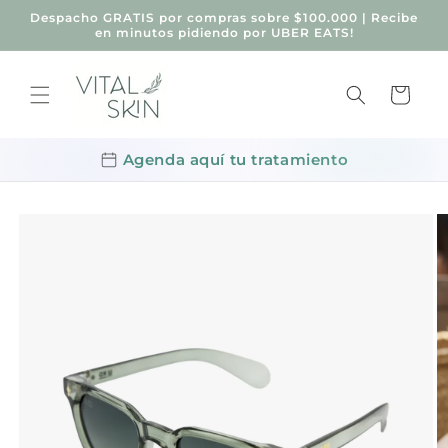
Ir
Despacho GRATIS por compras sobre $100.000 | Recibe
directamente
en minutos pidiendo por UBER EATS!
al contenido
Carrito
Agenda aquí tu tratamiento
Ir
directamente
a la
información
del producto