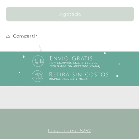
cantidad
cantidad
para
para
Fabian
Fabian
Agotado
Ash
Ash
Grey
Grey
3225
3225
Compartir
Luis Pasteur 5267