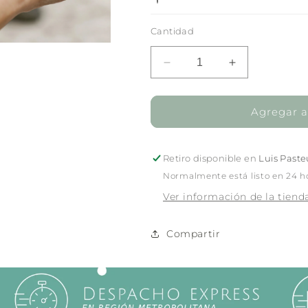
Cantidad
Reducir
Aumentar
cantidad
cantidad
para
para
Deep
Deep
Agregar al
Moisturizer
Moisturizer
50ml
50ml
Retiro disponible en
Luis Paste
Normalmente está listo en 24 h
Ver información de la tiend
Compartir