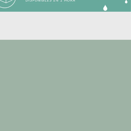
ovitacura
io_vitacura