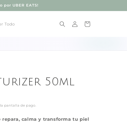
do por UBER EATS!
Iniciar
Carrito
er Todo
sesión
turizer 50ml
la pantalla de pago.
 repara, calma y transforma tu piel