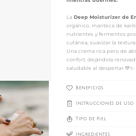
mientras duermes.
La
Deep Moisturizer de En
orgánico, manteca de karité
nutrientes y fermentos prob
cutánea, suavizar la textur
Una crema rica pero de abs
confort, dejándola renovada
saludable al despertar 💛✨.
Beneficios
Instrucciones de Uso
Tipo de Piel
Ingredientes