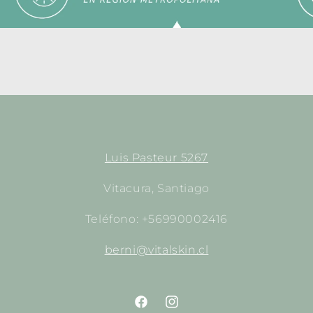
Luis Pasteur 5267
Vitacura, Santiago
Teléfono: +56990002416
berni@vitalskin.cl
https://www.facebook.com/empori
http://instagram.com/empor