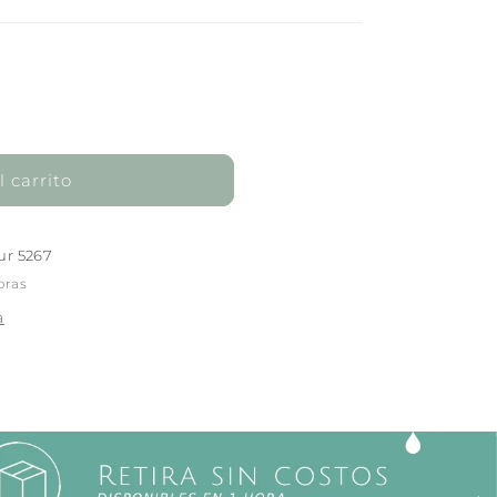
 carrito
ur 5267
oras
a