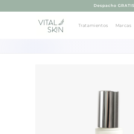
Ir
Despacho GRATIS 
directamente
al contenido
Tratamientos
Marcas
Ir
directamente
a la
información
del producto