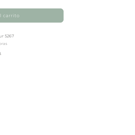
 carrito
ur 5267
oras
a