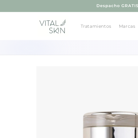
Ir
Despacho GRATIS 
directamente
al contenido
Tratamientos
Marcas
Ir
directamente
a la
información
del producto