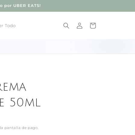
do por UBER EATS!
Iniciar
Carrito
er Todo
sesión
rema
e 50ml
la pantalla de pago.