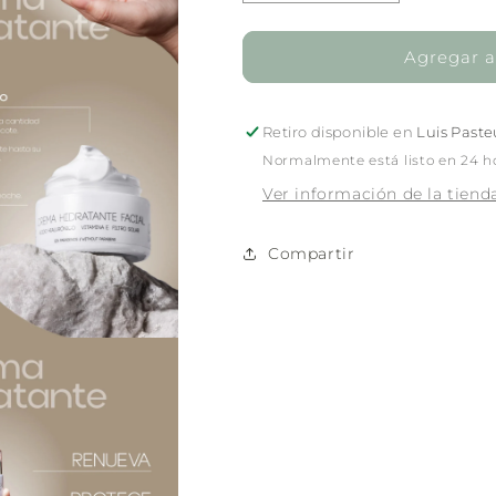
cantidad
cantidad
para
para
Lampert
Lampert
Agregar al
Crema
Crema
Hidratante
Hidratante
50ml
50ml
Retiro disponible en
Luis Paste
Normalmente está listo en 24 h
Ver información de la tiend
Compartir