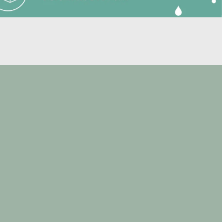
ovitacura
io_vitacura