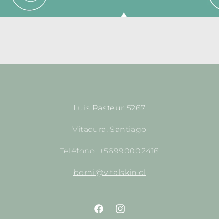
Luis Pasteur 5267
Vitacura, Santiago
Teléfono: +56990002416
berni@vitalskin.cl
https://www.facebook.com/empori
http://instagram.com/empor