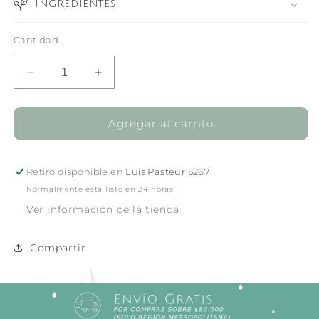
Ingredientes
Cantidad
Reducir
Aumentar
cantidad
cantidad
para
para
TESSA
TESSA
Agregar al carrito
Crema
Crema
Antiaging
Antiaging
Night
Night
Retiro disponible en
Luis Pasteur 5267
Repair
Repair
Normalmente está listo en 24 horas
Ver información de la tienda
Compartir