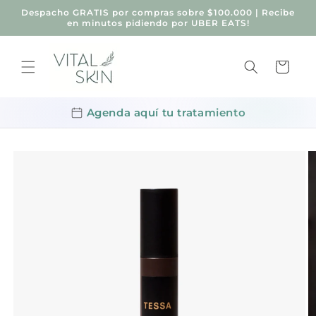
Ir
Despacho GRATIS por compras sobre $100.000 | Recibe
directamente
en minutos pidiendo por UBER EATS!
al contenido
Carrito
Agenda aquí tu tratamiento
Ir
directamente
a la
información
del producto