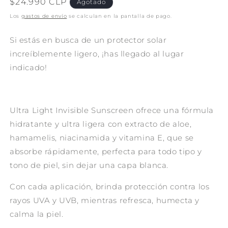
Precio
$24.990 CLP
Agotado
habitual
Los
gastos de envío
se calculan en la pantalla de pago.
Si estás en busca de un protector solar
increíblemente ligero, ¡has llegado al lugar
indicado!
Ultra Light Invisible Sunscreen ofrece una fórmula
hidratante y ultra ligera con extracto de aloe,
hamamelis, niacinamida y vitamina E, que se
absorbe rápidamente, perfecta para todo tipo y
tono de piel, sin dejar una capa blanca.
Con cada aplicación, brinda protección contra los
rayos UVA y UVB, mientras refresca, humecta y
calma la piel.