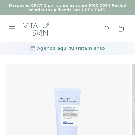
Ir
Despacho GRATIS por compras sobre $100.000 | Recibe
directamente
en minutos pidiendo por UBER EATS!
al contenido
Carrito
Agenda aquí tu tratamiento
Ir
directamente
a la
información
del producto