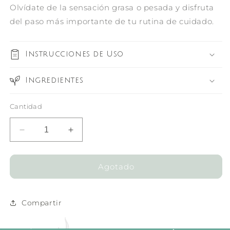
Olvídate de la sensación grasa o pesada y disfruta
del paso más importante de tu rutina de cuidado.
Instrucciones de Uso
Ingredientes
Cantidad
Reducir
Aumentar
cantidad
cantidad
para
para
Cosrx
Cosrx
Agotado
Ultra
Ultra
Light
Light
Invisible
Invisible
Compartir
Sunscreen
Sunscreen
50
50