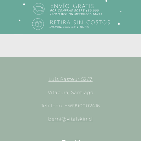
ml
ml
Luis Pasteur 5267
Vitacura, Santiago
Teléfono: +56990002416
berni@vitalskin.cl