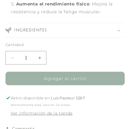
Aumenta el rendimiento físico
: Mejora la
resistencia y reduce la fatiga muscular.
Ingredientes
Cantidad
Reducir
Aumentar
cantidad
cantidad
para
para
AXPLUS
AXPLUS
Agregar al carrito
60
60
capsulas
capsulas
astaxantina
astaxantina
Retiro disponible en
Luis Pasteur 5267
4
4
Normalmente está listo en 24 horas
mg
mg
Ver información de la tienda
Compartir