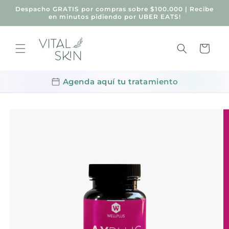
Ir
Despacho GRATIS por compras sobre $100.000 | Recibe
directamente
en minutos pidiendo por UBER EATS!
al contenido
Carrito
Agenda aquí tu tratamiento
Ir
directamente
a la
información
del producto