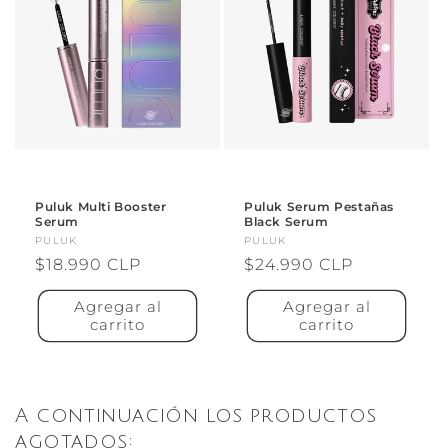
Puluk Multi Booster
Puluk Serum Pestañas
Serum
Black Serum
Proveedor:
PULUK
Proveedor:
PULUK
Precio
$18.990 CLP
Precio
$24.990 CLP
habitual
habitual
Agregar al
Agregar al
carrito
carrito
A continuación los productos
agotados: