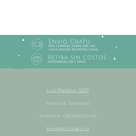
Luis Pasteur 5267
Vitacura, Santiago
Teléfono: +56990002416
berni@vitalskin.cl