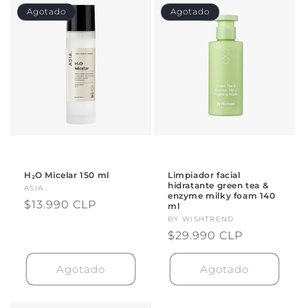
Agotado
Agotado
H₂O Micelar 150 ml
Limpiador facial
hidratante green tea &
Proveedor:
ASIA
enzyme milky foam 140
Precio
$13.990 CLP
ml
habitual
Proveedor:
BY WISHTREND
Precio
$29.990 CLP
habitual
Agotado
Agotado