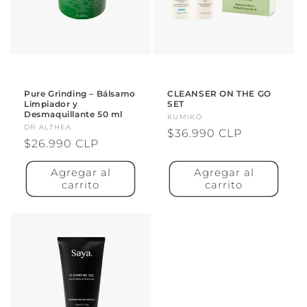
Pure Grinding – Bálsamo
CLEANSER ON THE GO
Limpiador y
SET
Desmaquillante 50 ml
Proveedor:
KUMIKO
Proveedor:
DR ALTHEA
Precio
$36.990 CLP
Precio
$26.990 CLP
habitual
habitual
Agregar al
Agregar al
carrito
carrito