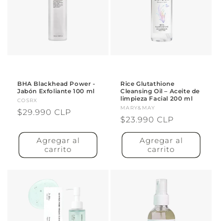
BHA Blackhead Power -
Rice Glutathione
Jabón Exfoliante 100 ml
Cleansing Oil – Aceite de
limpieza Facial 200 ml
Proveedor:
COSRX
Proveedor:
MARY&MAY
Precio
$29.990 CLP
Precio
$23.990 CLP
habitual
habitual
Agregar al
Agregar al
carrito
carrito