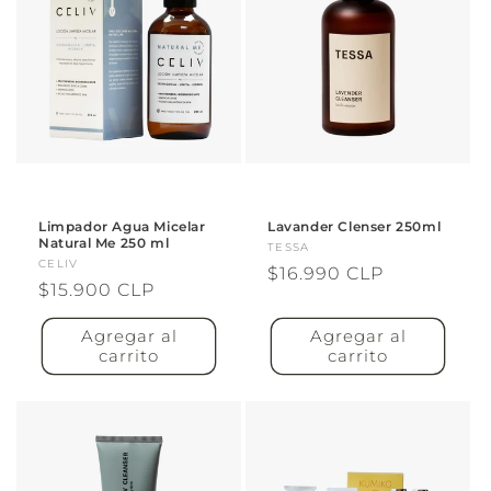
Limpador Agua Micelar
Lavander Clenser 250ml
Natural Me 250 ml
Proveedor:
TESSA
Proveedor:
CELIV
Precio
$16.990 CLP
Precio
$15.900 CLP
habitual
habitual
Agregar al
Agregar al
carrito
carrito