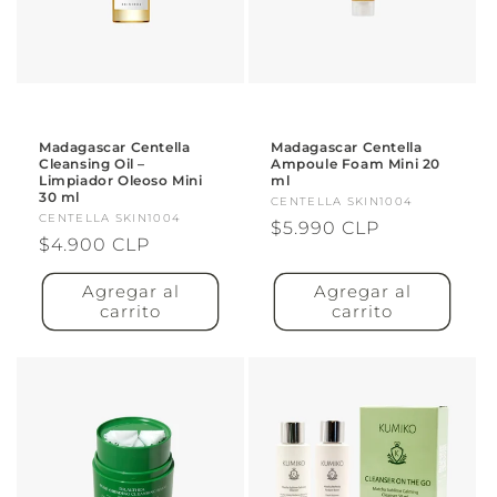
Madagascar Centella
Madagascar Centella
Cleansing Oil –
Ampoule Foam Mini 20
Limpiador Oleoso Mini
ml
30 ml
Proveedor:
CENTELLA SKIN1004
Proveedor:
CENTELLA SKIN1004
Precio
$5.990 CLP
Precio
$4.900 CLP
habitual
habitual
Agregar al
Agregar al
carrito
carrito