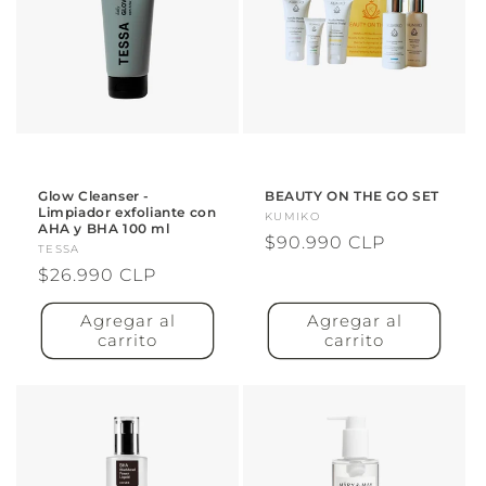
Glow Cleanser -
BEAUTY ON THE GO SET
Limpiador exfoliante con
Proveedor:
KUMIKO
AHA y BHA 100 ml
Precio
$90.990 CLP
Proveedor:
TESSA
habitual
Precio
$26.990 CLP
habitual
Agregar al
Agregar al
carrito
carrito