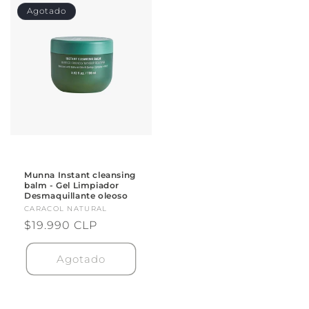
Agotado
Munna Instant cleansing
balm - Gel Limpiador
Desmaquillante oleoso
Proveedor:
CARACOL NATURAL
Precio
$19.990 CLP
habitual
Agotado