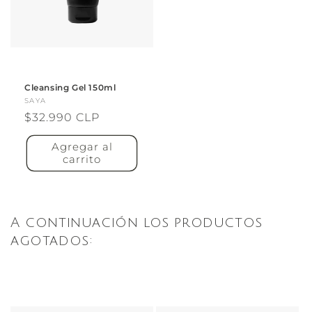
Cleansing Gel 150ml
Proveedor:
SAYA
Precio
$32.990 CLP
habitual
Agregar al
carrito
A continuación los productos
agotados: