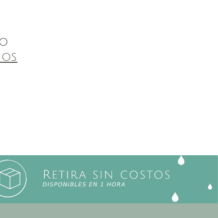
to
dos