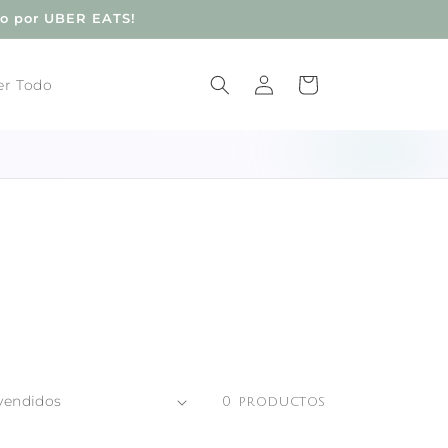
do por UBER EATS!
Iniciar
Carrito
er Todo
sesión
0 productos