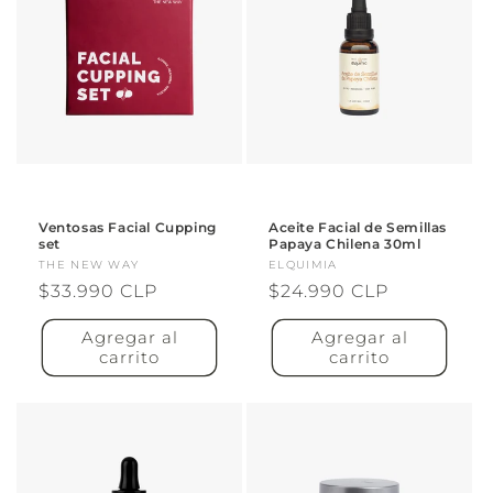
Ventosas Facial Cupping
Aceite Facial de Semillas
set
Papaya Chilena 30ml
Proveedor:
THE NEW WAY
Proveedor:
ELQUIMIA
Precio
$33.990 CLP
Precio
$24.990 CLP
habitual
habitual
Agregar al
Agregar al
carrito
carrito