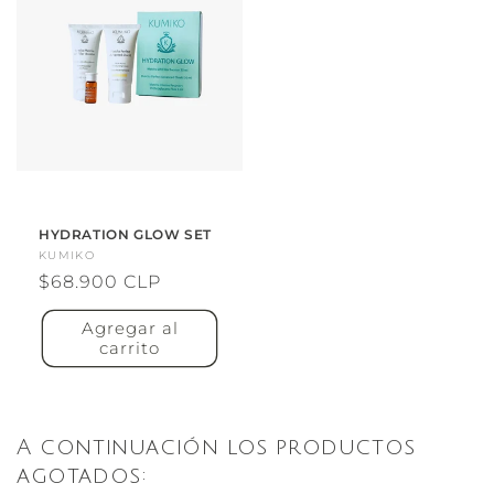
HYDRATION GLOW SET
Proveedor:
KUMIKO
Precio
$68.900 CLP
habitual
Agregar al
carrito
A continuación los productos
agotados: