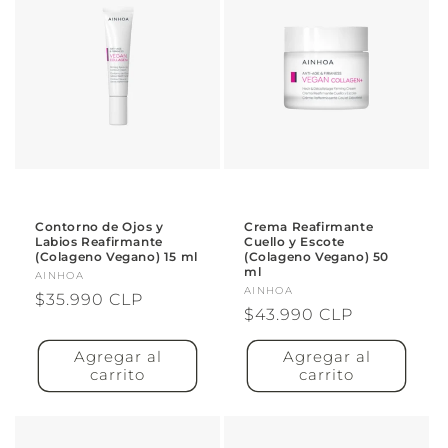
Contorno de Ojos y
Crema Reafirmante
Labios Reafirmante
Cuello y Escote
(Colageno Vegano) 15 ml
(Colageno Vegano) 50
ml
Proveedor:
AINHOA
Proveedor:
AINHOA
Precio
$35.990 CLP
Precio
$43.990 CLP
habitual
habitual
Agregar al
Agregar al
carrito
carrito