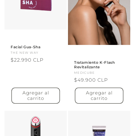
Facial Gua-Sha
Proveedor:
THE NEW WAY
Precio
$22.990 CLP
Tratamiento K-Flash
habitual
Revitalizante
Proveedor:
MEDICUBE
Precio
$49.900 CLP
habitual
Agregar al
Agregar al
carrito
carrito