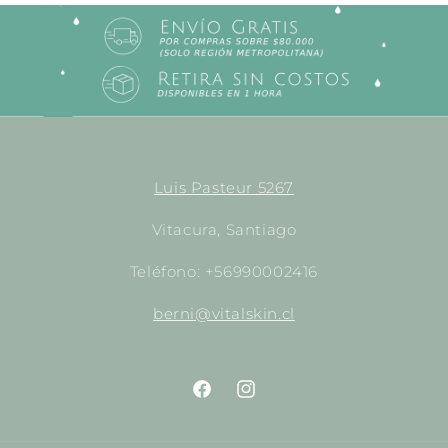
Luis Pasteur 5267
Vitacura, Santiago
Teléfono: +56990002416
berni@vitalskin.cl
https://www.facebook.com/empori
http://instagram.com/empor