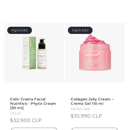
Agotado
Agotado
Celiv Crema Facial
Collagen Jelly Cream –
Nutritiva - Phyto Cream
Crema Gel 110 ml
[50 ml]
Proveedor:
MEDICUBE
Proveedor:
CELIV
Precio
$35.990 CLP
Precio
$32.900 CLP
habitual
habitual