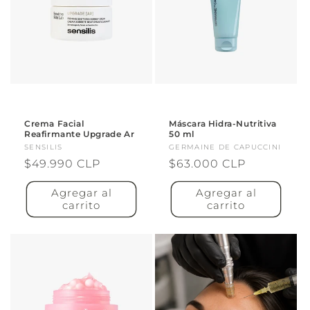
Crema Facial
Máscara Hidra-Nutritiva
Reafirmante Upgrade Ar
50 ml
Proveedor:
SENSILIS
Proveedor:
GERMAINE DE CAPUCCINI
Precio
$49.990 CLP
Precio
$63.000 CLP
habitual
habitual
Agregar al
Agregar al
carrito
carrito