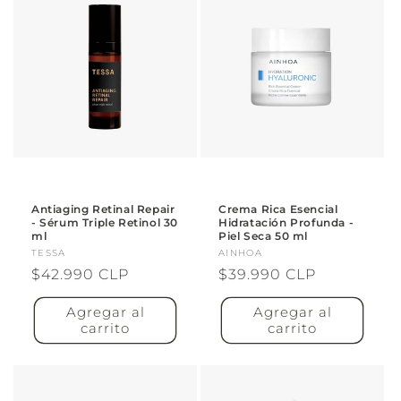
Antiaging Retinal Repair
Crema Rica Esencial
- Sérum Triple Retinol 30
Hidratación Profunda -
ml
Piel Seca 50 ml
Proveedor:
TESSA
Proveedor:
AINHOA
Precio
$42.990 CLP
Precio
$39.990 CLP
habitual
habitual
Agregar al
Agregar al
carrito
carrito