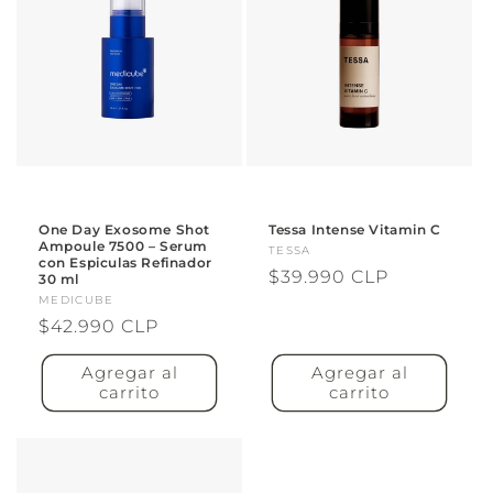
One Day Exosome Shot
Tessa Intense Vitamin C
Ampoule 7500 – Serum
Proveedor:
TESSA
con Espiculas Refinador
Precio
$39.990 CLP
30 ml
Proveedor:
MEDICUBE
habitual
Precio
$42.990 CLP
habitual
Agregar al
Agregar al
carrito
carrito