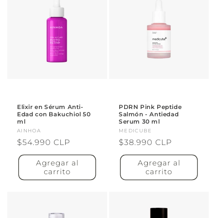
Elixir en Sérum Anti-
PDRN Pink Peptide
Edad con Bakuchiol 50
Salmón - Antiedad
ml
Serum 30 ml
Proveedor:
AINHOA
Proveedor:
MEDICUBE
Precio
$54.990 CLP
Precio
$38.990 CLP
habitual
habitual
Agregar al
Agregar al
carrito
carrito