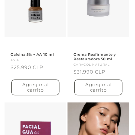
Cafeína 5% + AA 10 ml
Crema Reafirmante y
Restauradora 50 ml
Proveedor:
ASIA
Proveedor:
CARACOL NATURAL
Precio
$25.990 CLP
Precio
$31.990 CLP
habitual
habitual
Agregar al
Agregar al
carrito
carrito