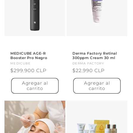
MEDICUBE AGE-R
Derma Factory Retinal
Booster Pro Negro
300ppm Cream 30 ml
Proveedor:
MEDICUBE
Proveedor:
DERMA FACTORY
Precio
$299.900 CLP
Precio
$22.990 CLP
habitual
habitual
Agregar al
Agregar al
carrito
carrito