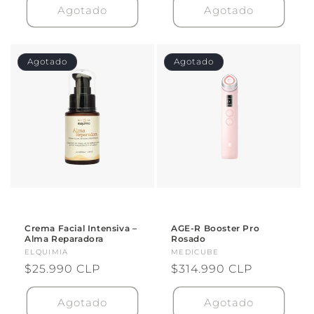
Agotado
Agotado
Agotado
Agotado
Crema Facial Intensiva –
AGE-R Booster Pro
Alma Reparadora
Rosado
Proveedor:
ELQUIMIA
Proveedor:
MEDICUBE
Precio
$25.990 CLP
Precio
$314.990 CLP
habitual
habitual
Agotado
Agotado