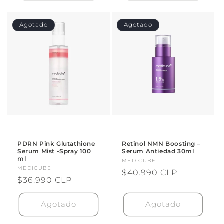
Agotado
Agotado
PDRN Pink Glutathione
Retinol NMN Boosting –
Serum Mist -Spray 100
Serum Antiedad 30ml
ml
Proveedor:
MEDICUBE
Proveedor:
MEDICUBE
Precio
$40.990 CLP
Precio
$36.990 CLP
habitual
habitual
Agotado
Agotado