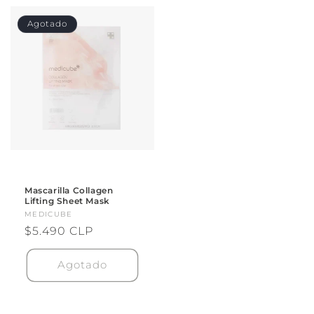
Agotado
Mascarilla Collagen
Lifting Sheet Mask
Proveedor:
MEDICUBE
Precio
$5.490 CLP
habitual
Agotado