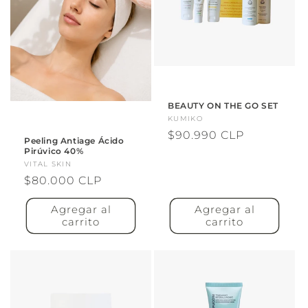
BEAUTY ON THE GO SET
Proveedor:
KUMIKO
Precio
$90.990 CLP
Peeling Antiage Ácido
habitual
Pirúvico 40%
Proveedor:
VITAL SKIN
Precio
$80.000 CLP
habitual
Agregar al
Agregar al
carrito
carrito