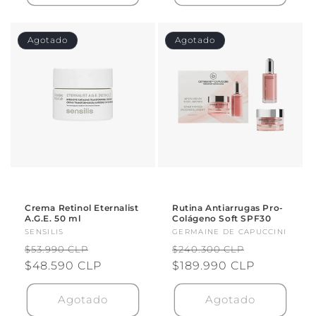
Agotado
Agotado
Crema Retinol Eternalist
Rutina Antiarrugas Pro-
A.G.E. 50 ml
Colágeno Soft SPF30
Proveedor:
SENSILIS
Proveedor:
GERMAINE DE CAPUCCINI
Precio
Precio
Precio
Precio
$53.990 CLP
$240.300 CLP
habitual
$48.590 CLP
de
habitual
$189.990 CLP
de
oferta
oferta
Agotado
Agotado