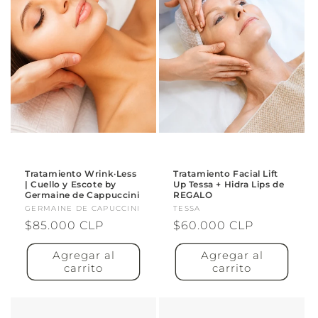
Tratamiento Wrink·Less
Tratamiento Facial Lift
| Cuello y Escote by
Up Tessa + Hidra Lips de
Germaine de Cappuccini
REGALO
Proveedor:
GERMAINE DE CAPUCCINI
Proveedor:
TESSA
Precio
$85.000 CLP
Precio
$60.000 CLP
habitual
habitual
Agregar al
Agregar al
carrito
carrito