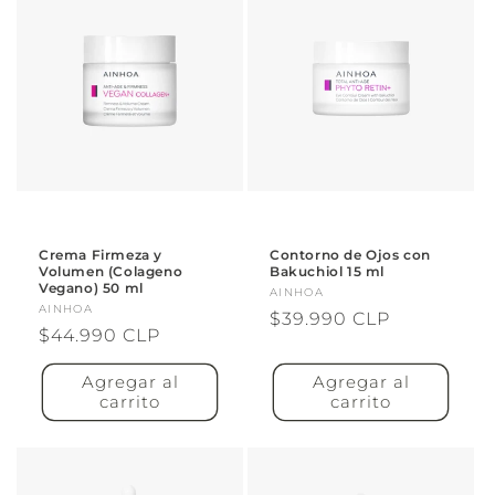
Crema Firmeza y
Contorno de Ojos con
Volumen (Colageno
Bakuchiol 15 ml
Vegano) 50 ml
Proveedor:
AINHOA
Proveedor:
AINHOA
Precio
$39.990 CLP
Precio
$44.990 CLP
habitual
habitual
Agregar al
Agregar al
carrito
carrito