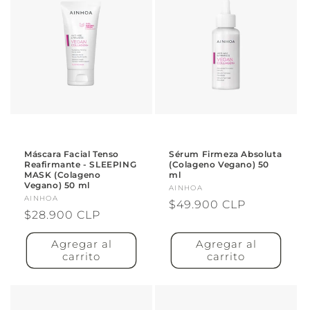
Máscara Facial Tenso
Sérum Firmeza Absoluta
Reafirmante - SLEEPING
(Colageno Vegano) 50
MASK (Colageno
ml
Vegano) 50 ml
Proveedor:
AINHOA
Proveedor:
AINHOA
Precio
$49.900 CLP
Precio
$28.900 CLP
habitual
habitual
Agregar al
Agregar al
carrito
carrito