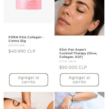
PDRN Pink Collagen -
Crema 55g
Proveedor:
MEDICUBE
Elixir Pen Expert
Precio
$40.990 CLP
Cocktail Therapy (Glow,
habitual
Collagen, EGF)
Proveedor:
VITAL SKIN
Precio
$90.000 CLP
habitual
Agregar al
Agregar al
carrito
carrito