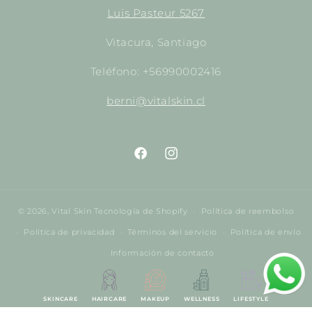
Luis Pasteur 5267
Vitacura, Santiago
Teléfono: +56990002416
berni@vitalskin.cl
https://www.facebook.com/empori
http://instagram.com/empor
© 2026,
Vital Skin
Tecnología de Shopify
Política de reembolso
Política de privacidad
Términos del servicio
Política de envío
Información de contacto
SKINCARE
HAIRCARE
MAKEUP
WELLNESS
LIFESTYLE