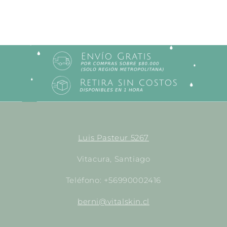
Luis Pasteur 5267
Vitacura, Santiago
Teléfono: +56990002416
berni@vitalskin.cl