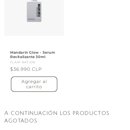
Mandarin Glow - Serum
Revitalizante 30ml
Proveedor:
FLAIR NATION
Precio
$36.990 CLP
habitual
Agregar al
carrito
A continuación los productos
agotados: