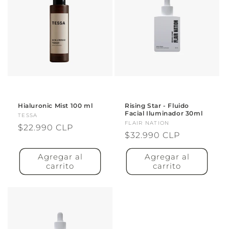
Hialuronic Mist 100 ml
Rising Star - Fluido
Facial Iluminador 30ml
Proveedor:
TESSA
Proveedor:
FLAIR NATION
Precio
$22.990 CLP
Precio
$32.990 CLP
habitual
habitual
Agregar al
Agregar al
carrito
carrito